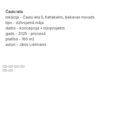
Čaulu iela
lokācija - Čaulu iela 5, Katlakalns, Ķekavas novads
tips - dzīvojamā māja
darbs - koncepcija + būvprojekts
gads - 2025 - procesā
platība - 160 m2
autori - Jānis Lielmanis